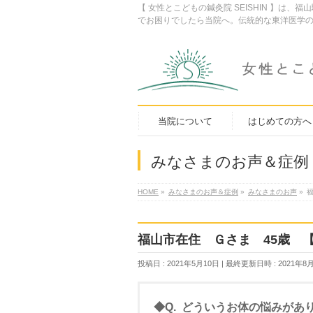
【 女性とこどもの鍼灸院 SEISHIN 】
でお困りでしたら当院へ。伝統的な東洋医学の
当院について
はじめての方へ
みなさまのお声＆症例
HOME
»
みなさまのお声＆症例
»
みなさまのお声
»
福山市在住 Ｇさま 45歳 
投稿日 : 2021年5月10日
最終更新日時 : 2021年8
◆Q. どういうお体の悩みがあ