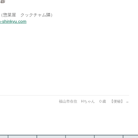
-18（惣菜屋 クックチャム隣）
n-shinkyu.com
福山市在住 Hちゃん ０歳 【便秘】
→