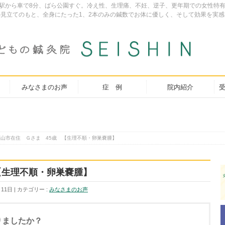
は、福山駅から車で8分、ばら公園すぐ。冷え性、生理痛、不妊、逆子、更年期での女性
見立てのもと、全身にたった1、2本のみの鍼数でお体に優しく、そして効果を実感
みなさまのお声
症 例
院内紹介
受
福山市在住 Ｇさま 45歳 【生理不順・卵巣嚢腫】
【生理不順・卵巣嚢腫】
月11日
カテゴリー :
みなさまのお声
りましたか？