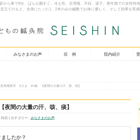
は、福山駅から車で8分、ばら公園すぐ。冷え性、生理痛、不妊、逆子、更年期での女性
見立てのもと、全身にたった1、2本のみの鍼数でお体に優しく、そして効果を実感
みなさまのお声
症 例
院内紹介
受
奈良県橿原市 Sさま 40歳 【夜間の大量の汗、咳、痰】
 【夜間の大量の汗、咳、痰】
月31日
カテゴリー :
みなさまのお声
りましたか？