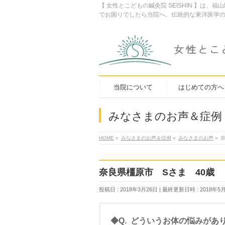
【 女性とこどもの鍼灸院 SEISHIN 】
でお困りでしたら当院へ。伝統的な東洋医学の
当院について
はじめての方へ
みなさまのお声＆症例
HOME
»
みなさまのお声＆症例
»
みなさまのお声
»
奈良県橿原市 Sさま 40歳
投稿日 : 2018年3月26日
最終更新日時 : 2018年5
◆Q. どういうお体の悩みがあ